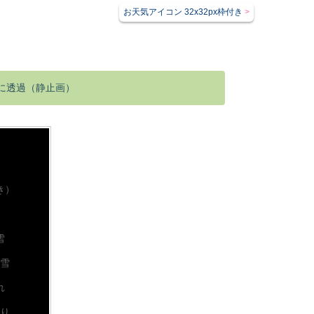
お天気アイコン 32x32px枠付き
用に透過（静止画）
き）
雪
雪
れ
り