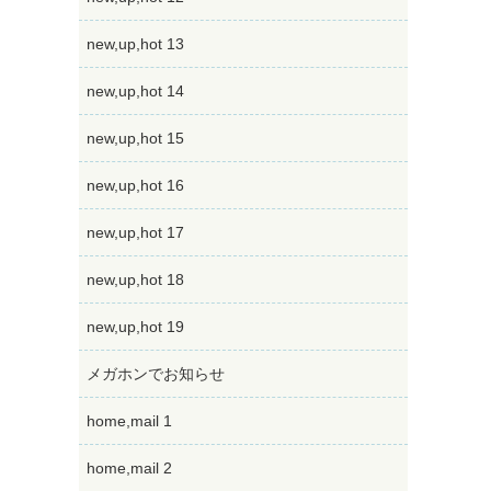
new,up,hot 13
new,up,hot 14
new,up,hot 15
new,up,hot 16
new,up,hot 17
new,up,hot 18
new,up,hot 19
メガホンでお知らせ
home,mail 1
home,mail 2