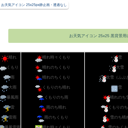
お天気アイコン 25x25px静止画・透過なし
お天気アイコン 25x25 黒背景
晴れ
晴れ時々くもり
雪
くもり
晴れのちくもり
大雪
雨
晴れのちくもり
吹雪（ふぶ
大雨
くもりのち晴れ
雪
暴風雨
くもりのち雨
晴れのち
雷
雨のち晴れ
くもりのち
雷雨
雨のちくもり
雪のち晴
暴風雷雨
晴れ時々くもり
雪のちくも