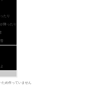
ったり
が降ったり
雪
雪
しよ
いため作っていません