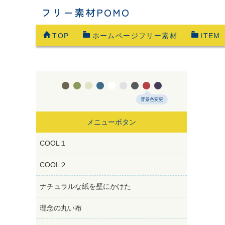
フリー素材POMO
TOP
ホームページフリー素材
ITEM









背景色変更
メニューボタン
COOL１
COOL２
ナチュラルな紙を壁にかけた
理念の丸い布