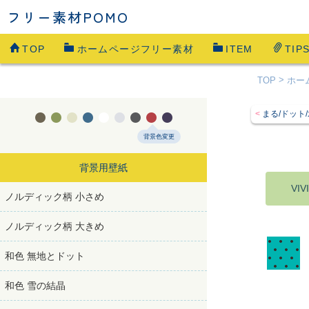
フリー素材POMO
TOP
ホームページフリー素材
ITEM
TIP
TOP
ホー
まる/ドット/









背景色変更
背景用壁紙
VI
ノルディック柄 小さめ
ノルディック柄 大きめ
和色 無地とドット
和色 雪の結晶