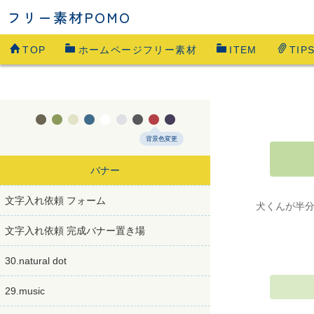
フリー素材POMO
TOP
ホームページフリー素材
ITEM
TIP









背景色変更
バナー
文字入れ依頼 フォーム
犬くんが半
文字入れ依頼 完成バナー置き場
30.natural dot
29.music