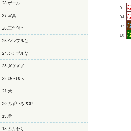
28.ボール
01
27.写真
04
07
26.三角付き
10
25.シンプルな
24.シンプルな
23.ぎざぎざ
22.ゆらゆら
21.犬
20.みずいろPOP
19.雲
18.ふんわり